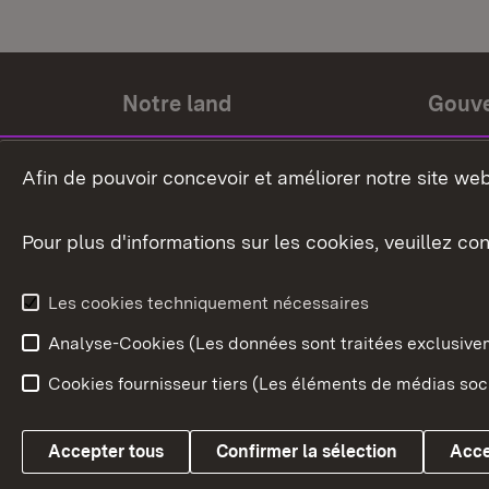
Notre land
Gouv
Histoire du land
Ministr
Afin de pouvoir concevoir et améliorer notre site we
Le pays et les gens
Gouver
Pour plus d'informations sur les cookies, veuillez con
Le blason du land
Le Bad
fédéral
L'administration du land
Les cookies techniquement nécessaires
En Euro
Analyse-Cookies (Les données sont traitées exclusiv
Cookies fournisseur tiers (Les éléments de médias soci
Link zum Landesportal
Accepter tous
Confirmer la sélection
Acce