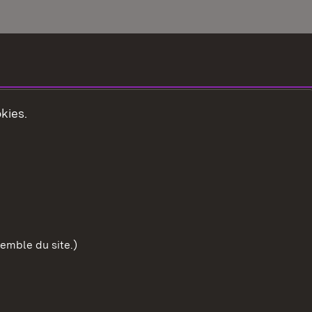
kies.
emble du site.)
Début de
nseils d'utilisation
Confidentialité
Cookies