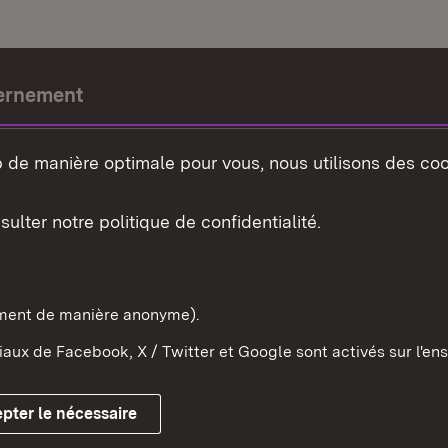
ernement
e-président
b de manière optimale pour vous, nous utilisons des coo
nement du land
sulter notre politique de confidentialité.
e-Wurtemberg dans l'Etat
pe et dans le monde
ement de manière anonyme).
aux de Facebook, X / Twitter et Google sont activés sur l'ens
Mentions légales
Contact
Co
pter le nécessaire