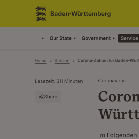
Jump to contents
Link zur Startseite
Our State
Government
Service
Home
Service
Corona-Zahlen für Baden-Würt
Coronavirus
Lesezeit: 311 Minuten
Coron
Share
Württ
Im Folgenden 