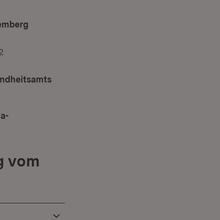
temberg
2
undheitsamts
a-
g vom