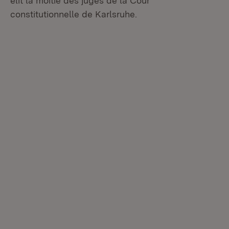
élit la moitié des juges de la Cour
constitutionnelle de Karlsruhe.