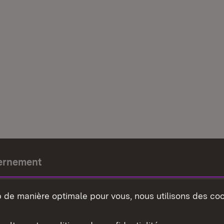
ernement
e-président
b de manière optimale pour vous, nous utilisons des coo
nement du land