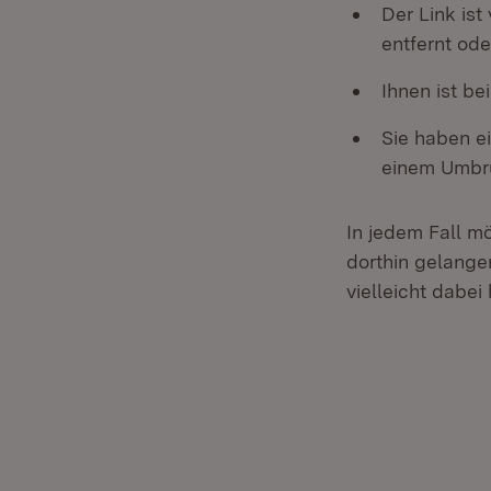
Der Link is
entfernt od
Ihnen ist be
Sie haben ei
einem Umbru
In jedem Fall m
dorthin gelange
vielleicht dabei 