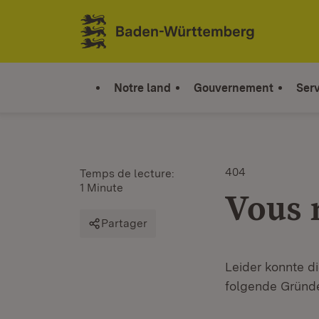
Sauter au contenu
Link zur Startseite
Notre land
Gouvernement
Serv
404
Temps de lecture:
1 Minute
Vous 
Partager
Leider konnte d
folgende Gründ