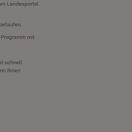
vom Landesportal
terlaufen.
il-Programm mit
t schnell
ann Ihnen