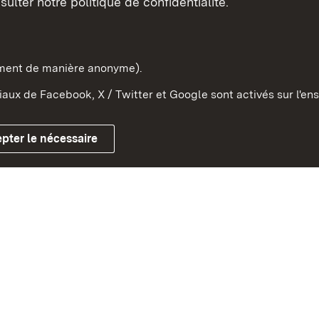
sulter notre politique de confidentialité.
e-Wurtemberg dans l'Etat
pe et dans le monde
ement de manière anonyme).
aux de Facebook, X / Twitter et Google sont activés sur l'ens
Mentions légales
Contact
Co
pter le nécessaire