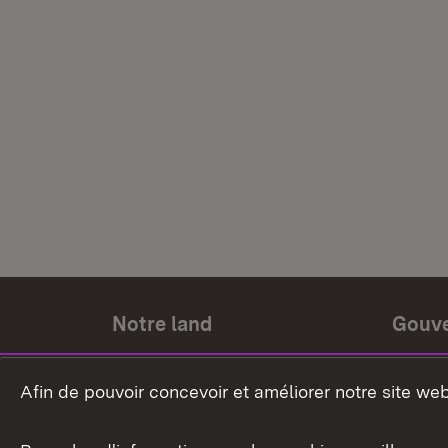
Notre land
Gouv
Histoire du land
Ministr
Afin de pouvoir concevoir et améliorer notre site we
Le pays et les gens
Gouver