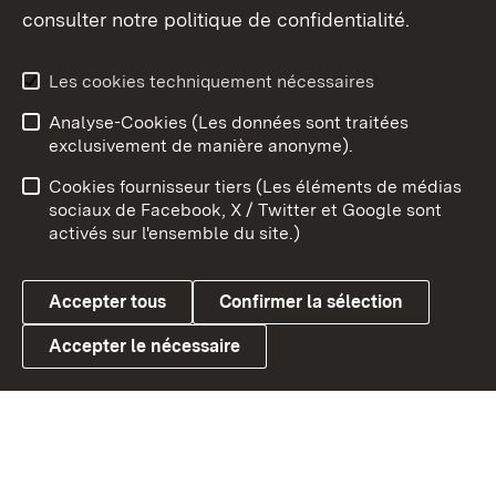
consulter notre politique de confidentialité.
Aperçu des thèmes
Les cookies techniquement nécessaires
Analyse-Cookies (Les données sont traitées
Débu
exclusivement de manière anonyme).
Mentions légales
Contact
Cookies fournisseur tiers (Les éléments de médias
Conseils d'utilisation
Confidentialité
sociaux de Facebook, X / Twitter et Google sont
activés sur l'ensemble du site.)
Cookies
Accepter tous
Confirmer la sélection
Accepter le nécessaire
Link zum Landesportal