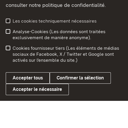
consulter notre politique de confidentialité.
Aperçu des thèmes
Les cookies techniquement nécessaires
Analyse-Cookies (Les données sont traitées
Débu
exclusivement de manière anonyme).
Mentions légales
Contact
Cookies fournisseur tiers (Les éléments de médias
Conseils d'utilisation
Confidentialité
sociaux de Facebook, X / Twitter et Google sont
activés sur l'ensemble du site.)
Cookies
Accepter tous
Confirmer la sélection
Accepter le nécessaire
Link zum Landesportal