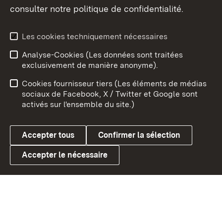
consulter notre politique de confidentialité.
Aperçu des thèmes
Les cookies techniquement nécessaires
Analyse-Cookies (Les données sont traitées
Débu
exclusivement de manière anonyme).
Mentions légales
Contact
Cookies fournisseur tiers (Les éléments de médias
Conseils d'utilisation
Confidentialité
sociaux de Facebook, X / Twitter et Google sont
activés sur l'ensemble du site.)
Cookies
Accepter tous
Confirmer la sélection
Accepter le nécessaire
Link zum Landesportal