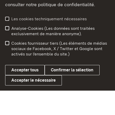
consulter notre politique de confidentialité.
Aperçu des thèmes
Les cookies techniquement nécessaires
Analyse-Cookies (Les données sont traitées
Débu
exclusivement de manière anonyme).
Mentions légales
Contact
Cookies fournisseur tiers (Les éléments de médias
Conseils d'utilisation
Confidentialité
sociaux de Facebook, X / Twitter et Google sont
activés sur l'ensemble du site.)
Cookies
Accepter tous
Confirmer la sélection
Accepter le nécessaire
Link zum Landesportal