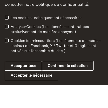
consulter notre politique de confidentialité.
Aperçu des thèmes
Les cookies techniquement nécessaires
Analyse-Cookies (Les données sont traitées
Débu
exclusivement de manière anonyme).
Mentions légales
Contact
Cookies fournisseur tiers (Les éléments de médias
Conseils d'utilisation
Confidentialité
sociaux de Facebook, X / Twitter et Google sont
activés sur l'ensemble du site.)
Cookies
Accepter tous
Confirmer la sélection
Accepter le nécessaire
Link zum Landesportal