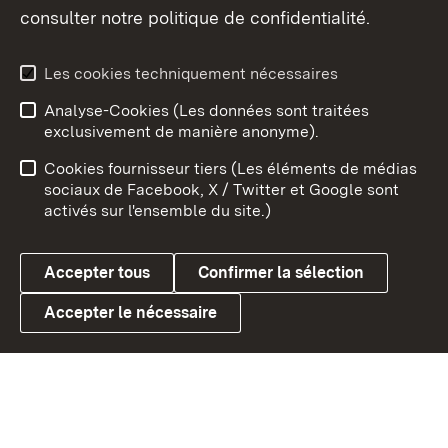
consulter notre politique de confidentialité.
Aperçu des thèmes
Les cookies techniquement nécessaires
Analyse-Cookies (Les données sont traitées
Débu
exclusivement de manière anonyme).
Mentions légales
Contact
Cookies fournisseur tiers (Les éléments de médias
Conseils d'utilisation
Confidentialité
sociaux de Facebook, X / Twitter et Google sont
activés sur l'ensemble du site.)
Cookies
Accepter tous
Confirmer la sélection
Accepter le nécessaire
Link zum Landesportal