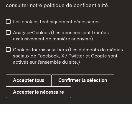
consulter notre politique de confidentialité.
Aperçu des thèmes
Les cookies techniquement nécessaires
Analyse-Cookies (Les données sont traitées
Débu
exclusivement de manière anonyme).
Mentions légales
Contact
Cookies fournisseur tiers (Les éléments de médias
Conseils d'utilisation
Confidentialité
sociaux de Facebook, X / Twitter et Google sont
activés sur l'ensemble du site.)
Cookies
Accepter tous
Confirmer la sélection
Accepter le nécessaire
Link zum Landesportal