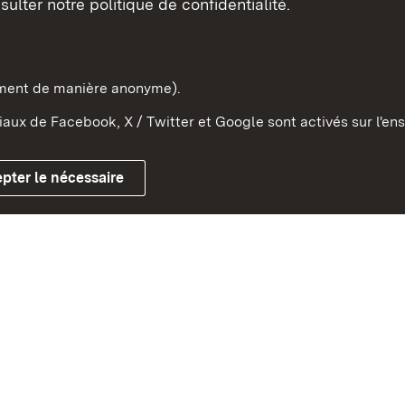
sulter notre politique de confidentialité.
e-Wurtemberg dans l'Etat
pe et dans le monde
ement de manière anonyme).
aux de Facebook, X / Twitter et Google sont activés sur l'ens
Mentions légales
Contact
Co
pter le nécessaire