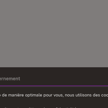
ernement
e-président
b de manière optimale pour vous, nous utilisons des coo
nement du land