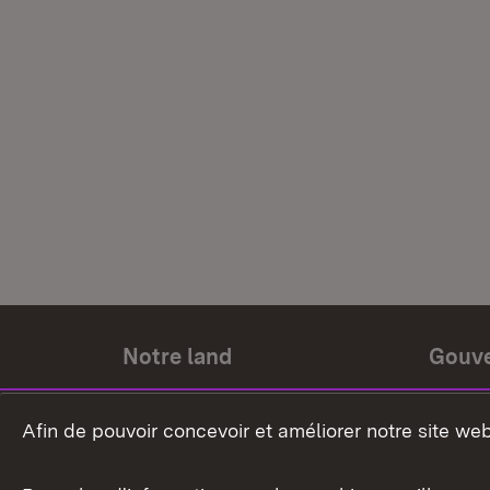
Notre land
Gouv
Histoire du land
Ministr
Afin de pouvoir concevoir et améliorer notre site we
Le pays et les gens
Gouver