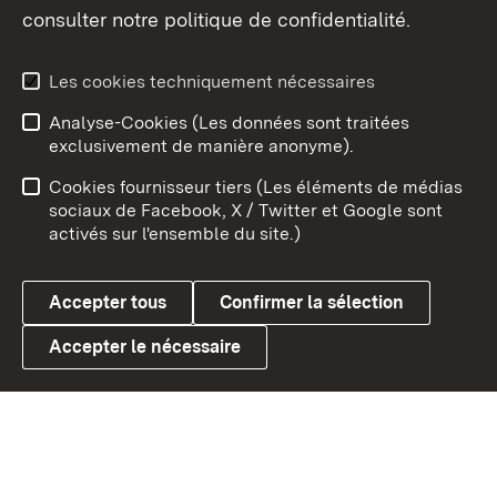
consulter notre politique de confidentialité.
Aperçu des thèmes
Les cookies techniquement nécessaires
Analyse-Cookies (Les données sont traitées
Débu
exclusivement de manière anonyme).
Mentions légales
Contact
Cookies fournisseur tiers (Les éléments de médias
Conseils d'utilisation
Confidentialité
sociaux de Facebook, X / Twitter et Google sont
activés sur l'ensemble du site.)
Cookies
Accepter tous
Confirmer la sélection
Accepter le nécessaire
Link zum Landesportal