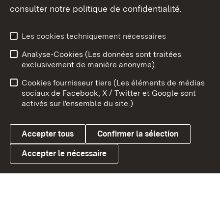
consulter notre politique de confidentialité.
Aperçu des thèmes
Les cookies techniquement nécessaires
Analyse-Cookies (Les données sont traitées
Débu
exclusivement de manière anonyme).
Mentions légales
Contact
Cookies fournisseur tiers (Les éléments de médias
Conseils d'utilisation
Confidentialité
sociaux de Facebook, X / Twitter et Google sont
activés sur l'ensemble du site.)
Cookies
Accepter tous
Confirmer la sélection
Accepter le nécessaire
Link zum Landesportal