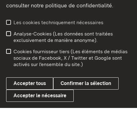
consulter notre politique de confidentialité.
Aperçu des thèmes
Les cookies techniquement nécessaires
Analyse-Cookies (Les données sont traitées
Débu
exclusivement de manière anonyme).
Mentions légales
Contact
Cookies fournisseur tiers (Les éléments de médias
Conseils d'utilisation
Confidentialité
sociaux de Facebook, X / Twitter et Google sont
activés sur l'ensemble du site.)
Cookies
Accepter tous
Confirmer la sélection
Accepter le nécessaire
Link zum Landesportal