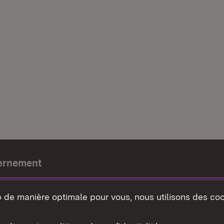
ernement
e-président
b de manière optimale pour vous, nous utilisons des coo
nement du land