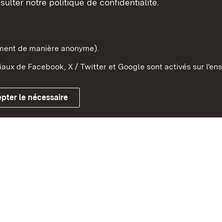
sulter notre politique de confidentialité.
e-Wurtemberg dans l'Etat
pe et dans le monde
ement de manière anonyme).
aux de Facebook, X / Twitter et Google sont activés sur l'ens
Mentions légales
Contact
Co
pter le nécessaire