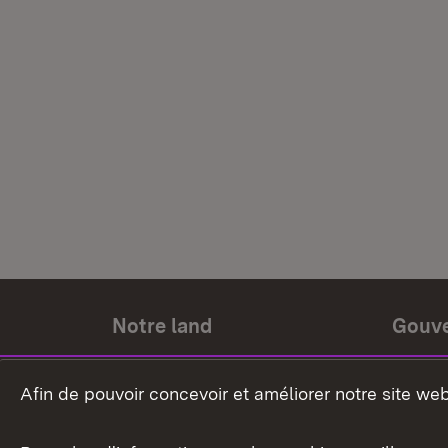
Notre land
Gouv
Histoire du land
Ministr
Afin de pouvoir concevoir et améliorer notre site we
Le pays et les gens
Gouver