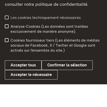
consulter notre politique de confidentialité.
Aperçu des thèmes
Les cookies techniquement nécessaires
Analyse-Cookies (Les données sont traitées
Débu
exclusivement de manière anonyme).
Mentions légales
Contact
Cookies fournisseur tiers (Les éléments de médias
Conseils d'utilisation
Confidentialité
sociaux de Facebook, X / Twitter et Google sont
activés sur l'ensemble du site.)
Cookies
Accepter tous
Confirmer la sélection
Accepter le nécessaire
Link zum Landesportal