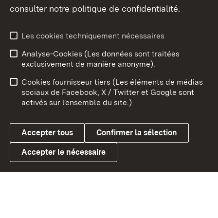
consulter notre politique de confidentialité.
Aperçu des thèmes
Les cookies techniquement nécessaires
Analyse-Cookies (Les données sont traitées
Débu
exclusivement de manière anonyme).
Mentions légales
Contact
Cookies fournisseur tiers (Les éléments de médias
Conseils d'utilisation
Confidentialité
sociaux de Facebook, X / Twitter et Google sont
activés sur l'ensemble du site.)
Cookies
Accepter tous
Confirmer la sélection
Accepter le nécessaire
Link zum Landesportal