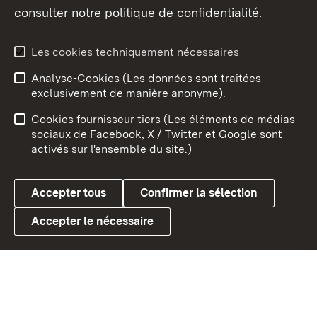
consulter notre politique de confidentialité.
Aperçu des thèmes
Les cookies techniquement nécessaires
Analyse-Cookies (Les données sont traitées
Débu
exclusivement de manière anonyme).
Mentions légales
Contact
Cookies fournisseur tiers (Les éléments de médias
Conseils d'utilisation
Confidentialité
sociaux de Facebook, X / Twitter et Google sont
activés sur l'ensemble du site.)
Cookies
Accepter tous
Confirmer la sélection
Accepter le nécessaire
Link zum Landesportal