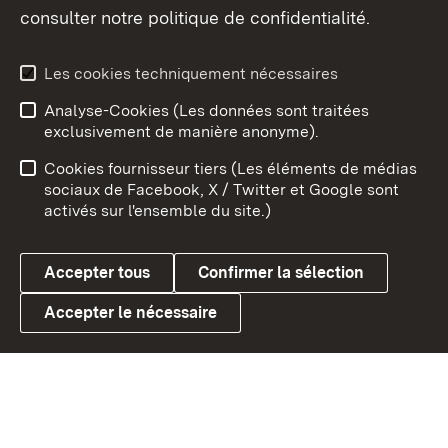
consulter notre politique de confidentialité.
Aperçu des thèmes
Les cookies techniquement nécessaires
Analyse-Cookies (Les données sont traitées
Débu
exclusivement de manière anonyme).
Mentions légales
Contact
Cookies fournisseur tiers (Les éléments de médias
Conseils d'utilisation
Confidentialité
sociaux de Facebook, X / Twitter et Google sont
activés sur l'ensemble du site.)
Cookies
Accepter tous
Confirmer la sélection
Accepter le nécessaire
Link zum Landesportal