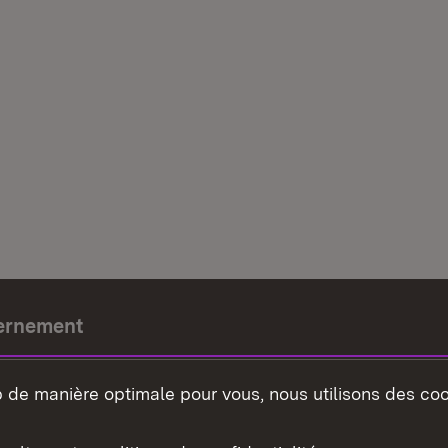
ernement
e-président
b de manière optimale pour vous, nous utilisons des coo
nement du land