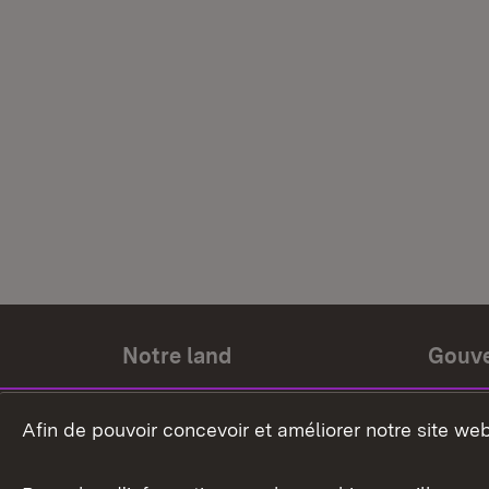
Notre land
Gouv
Histoire du land
Ministr
Afin de pouvoir concevoir et améliorer notre site we
Le pays et les gens
Gouver