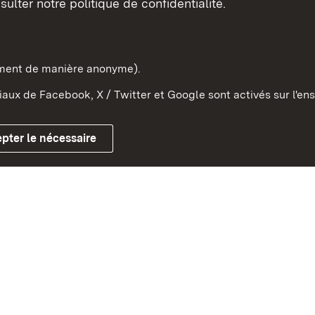
sulter notre politique de confidentialité.
e-Wurtemberg dans l'Etat
pe et dans le monde
ement de manière anonyme).
aux de Facebook, X / Twitter et Google sont activés sur l'ens
Mentions légales
Contact
Co
pter le nécessaire