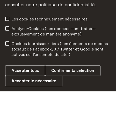
consulter notre politique de confidentialité.
Aperçu des thèmes
Les cookies techniquement nécessaires
Analyse-Cookies (Les données sont traitées
Débu
exclusivement de manière anonyme).
Mentions légales
Contact
Cookies fournisseur tiers (Les éléments de médias
Conseils d'utilisation
Confidentialité
sociaux de Facebook, X / Twitter et Google sont
activés sur l'ensemble du site.)
Cookies
Accepter tous
Confirmer la sélection
Accepter le nécessaire
Link zum Landesportal