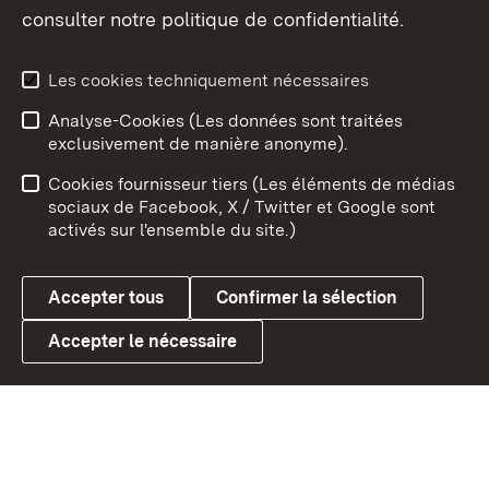
consulter notre politique de confidentialité.
Aperçu des thèmes
Les cookies techniquement nécessaires
Analyse-Cookies (Les données sont traitées
Débu
exclusivement de manière anonyme).
Mentions légales
Contact
Cookies fournisseur tiers (Les éléments de médias
Conseils d'utilisation
Confidentialité
sociaux de Facebook, X / Twitter et Google sont
activés sur l'ensemble du site.)
Cookies
Accepter tous
Confirmer la sélection
Accepter le nécessaire
Link zum Landesportal