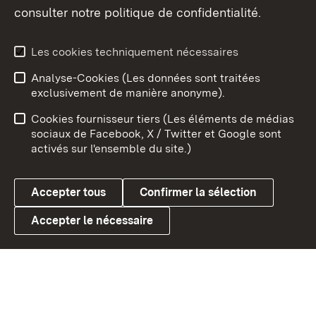
consulter notre politique de confidentialité.
Aperçu des thèmes
Les cookies techniquement nécessaires
Analyse-Cookies (Les données sont traitées
Débu
exclusivement de manière anonyme).
Mentions légales
Contact
Cookies fournisseur tiers (Les éléments de médias
Conseils d'utilisation
Confidentialité
sociaux de Facebook, X / Twitter et Google sont
activés sur l'ensemble du site.)
Cookies
Accepter tous
Confirmer la sélection
Accepter le nécessaire
Link zum Landesportal