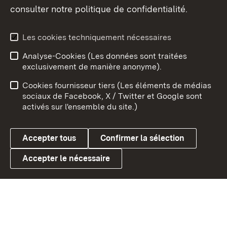
consulter notre politique de confidentialité.
Aperçu des thèmes
Les cookies techniquement nécessaires
Analyse-Cookies (Les données sont traitées
Débu
exclusivement de manière anonyme).
Mentions légales
Contact
Cookies fournisseur tiers (Les éléments de médias
Conseils d'utilisation
Confidentialité
sociaux de Facebook, X / Twitter et Google sont
activés sur l'ensemble du site.)
Cookies
Accepter tous
Confirmer la sélection
Accepter le nécessaire
Link zum Landesportal