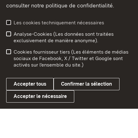
consulter notre politique de confidentialité.
Aperçu des thèmes
Les cookies techniquement nécessaires
Analyse-Cookies (Les données sont traitées
Débu
exclusivement de manière anonyme).
Mentions légales
Contact
Cookies fournisseur tiers (Les éléments de médias
Conseils d'utilisation
Confidentialité
sociaux de Facebook, X / Twitter et Google sont
activés sur l'ensemble du site.)
Cookies
Accepter tous
Confirmer la sélection
Accepter le nécessaire
Link zum Landesportal