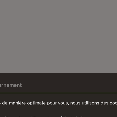
ernement
e-président
b de manière optimale pour vous, nous utilisons des coo
nement du land