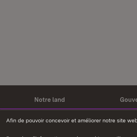
Notre land
Gouv
Histoire du land
Ministr
Afin de pouvoir concevoir et améliorer notre site we
Le pays et les gens
Gouver