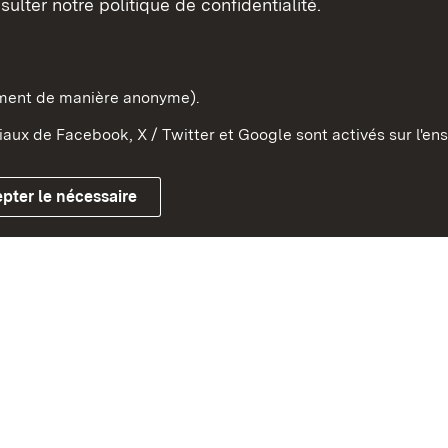
sulter notre politique de confidentialité.
e-Wurtemberg dans l'Etat
pe et dans le monde
ement de manière anonyme).
aux de Facebook, X / Twitter et Google sont activés sur l'ens
Mentions légales
Contact
Co
pter le nécessaire