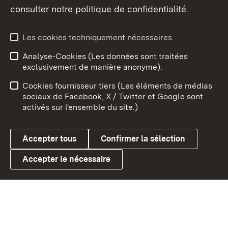
consulter notre politique de confidentialité.
Aperçu des thèmes
Les cookies techniquement nécessaires
Analyse-Cookies (Les données sont traitées
Débu
exclusivement de manière anonyme).
Mentions légales
Contact
Cookies fournisseur tiers (Les éléments de médias
Conseils d'utilisation
Confidentialité
sociaux de Facebook, X / Twitter et Google sont
activés sur l'ensemble du site.)
Cookies
Accepter tous
Confirmer la sélection
Accepter le nécessaire
Link zum Landesportal