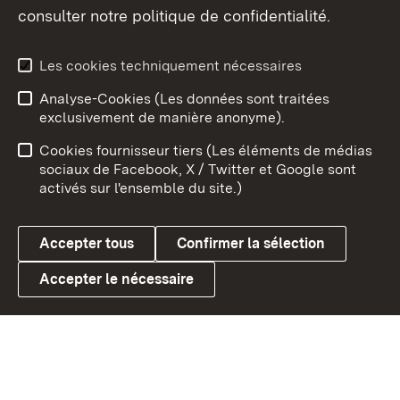
consulter notre politique de confidentialité.
Aperçu des thèmes
Les cookies techniquement nécessaires
Analyse-Cookies (Les données sont traitées
Débu
exclusivement de manière anonyme).
Mentions légales
Contact
Cookies fournisseur tiers (Les éléments de médias
Conseils d'utilisation
Confidentialité
sociaux de Facebook, X / Twitter et Google sont
activés sur l'ensemble du site.)
Cookies
Accepter tous
Confirmer la sélection
Accepter le nécessaire
Link zum Landesportal