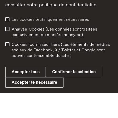
consulter notre politique de confidentialité.
Aperçu des thèmes
Les cookies techniquement nécessaires
Analyse-Cookies (Les données sont traitées
Débu
exclusivement de manière anonyme).
Mentions légales
Contact
Cookies fournisseur tiers (Les éléments de médias
Conseils d'utilisation
Confidentialité
sociaux de Facebook, X / Twitter et Google sont
activés sur l'ensemble du site.)
Cookies
Accepter tous
Confirmer la sélection
Accepter le nécessaire
Link zum Landesportal