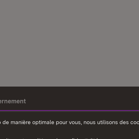
ernement
e-président
b de manière optimale pour vous, nous utilisons des coo
nement du land