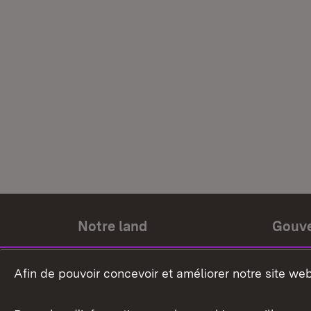
Notre land
Gouv
Histoire du land
Ministr
Afin de pouvoir concevoir et améliorer notre site we
Le pays et les gens
Gouver