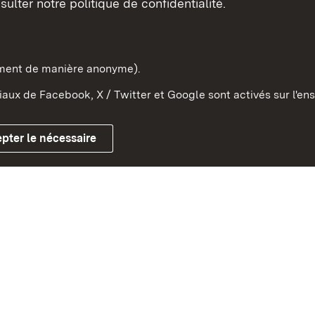
sulter notre politique de confidentialité.
e-Wurtemberg dans l'Etat
pe et dans le monde
ement de manière anonyme).
aux de Facebook, X / Twitter et Google sont activés sur l'ens
Mentions légales
Contact
Co
pter le nécessaire