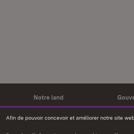
Notre land
Gouv
Histoire du land
Ministr
Afin de pouvoir concevoir et améliorer notre site we
Le pays et les gens
Gouver