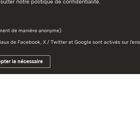
sulter notre politique de confidentialité.
e-Wurtemberg dans l'Etat
pe et dans le monde
ement de manière anonyme).
aux de Facebook, X / Twitter et Google sont activés sur l'ens
Mentions légales
Contact
Co
pter le nécessaire