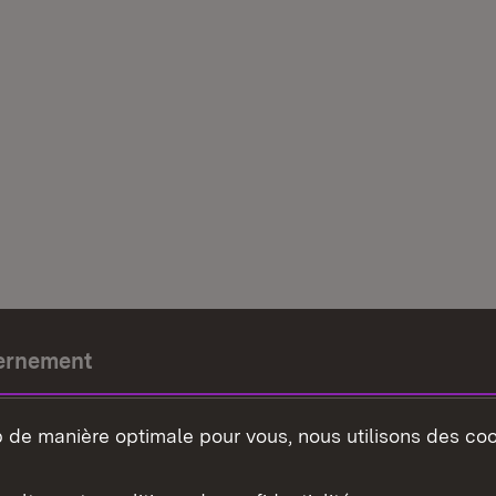
ernement
e-président
b de manière optimale pour vous, nous utilisons des coo
nement du land