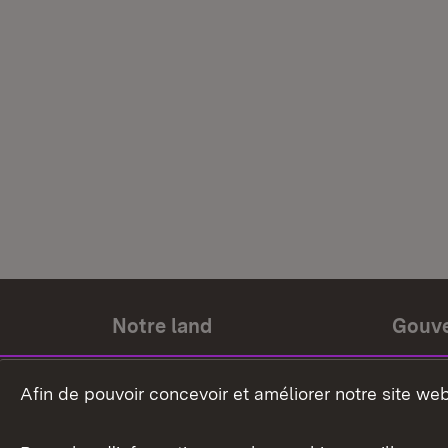
Notre land
Gouv
Histoire du land
Ministr
Afin de pouvoir concevoir et améliorer notre site we
Le pays et les gens
Gouver