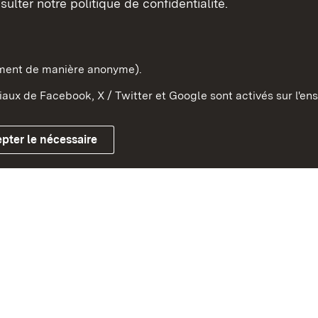
sulter notre politique de confidentialité.
e-Wurtemberg dans l'Etat
pe et dans le monde
ement de manière anonyme).
aux de Facebook, X / Twitter et Google sont activés sur l'ens
Mentions légales
Contact
Co
pter le nécessaire