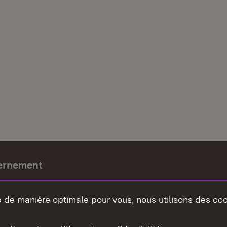
ernement
e-président
b de manière optimale pour vous, nous utilisons des coo
nement du land