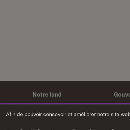
Notre land
Gouv
Histoire du land
Ministr
Afin de pouvoir concevoir et améliorer notre site we
Le pays et les gens
Gouver