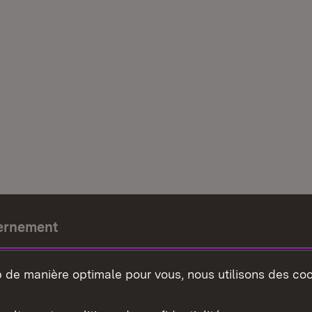
ernement
e-président
b de manière optimale pour vous, nous utilisons des coo
nement du land