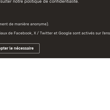
sulter notre politique de confidentialité.
e-Wurtemberg dans l'Etat
pe et dans le monde
ement de manière anonyme).
aux de Facebook, X / Twitter et Google sont activés sur l'ens
Mentions légales
Contact
Co
pter le nécessaire