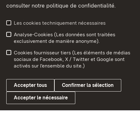
consulter notre politique de confidentialité.
Aperçu des thèmes
Les cookies techniquement nécessaires
Analyse-Cookies (Les données sont traitées
Débu
exclusivement de manière anonyme).
Mentions légales
Contact
Cookies fournisseur tiers (Les éléments de médias
Conseils d'utilisation
Confidentialité
sociaux de Facebook, X / Twitter et Google sont
activés sur l'ensemble du site.)
Cookies
Accepter tous
Confirmer la sélection
Accepter le nécessaire
Link zum Landesportal