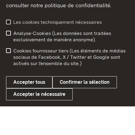
consulter notre politique de confidentialité.
Aperçu des thèmes
Les cookies techniquement nécessaires
Analyse-Cookies (Les données sont traitées
Débu
exclusivement de manière anonyme).
Mentions légales
Contact
Cookies fournisseur tiers (Les éléments de médias
Conseils d'utilisation
Confidentialité
sociaux de Facebook, X / Twitter et Google sont
activés sur l'ensemble du site.)
Cookies
Accepter tous
Confirmer la sélection
Accepter le nécessaire
Link zum Landesportal