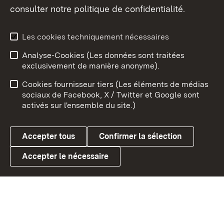
consulter notre politique de confidentialité.
Aperçu des thèmes
Les cookies techniquement nécessaires
Analyse-Cookies (Les données sont traitées
Débu
exclusivement de manière anonyme).
Mentions légales
Contact
Cookies fournisseur tiers (Les éléments de médias
Conseils d'utilisation
Confidentialité
sociaux de Facebook, X / Twitter et Google sont
activés sur l'ensemble du site.)
Cookies
Accepter tous
Confirmer la sélection
Accepter le nécessaire
Link zum Landesportal