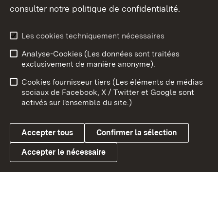
consulter notre politique de confidentialité.
Aperçu des thèmes
Les cookies techniquement nécessaires
Analyse-Cookies (Les données sont traitées
Débu
exclusivement de manière anonyme).
Mentions légales
Contact
Cookies fournisseur tiers (Les éléments de médias
Conseils d'utilisation
Confidentialité
sociaux de Facebook, X / Twitter et Google sont
activés sur l'ensemble du site.)
Cookies
Accepter tous
Confirmer la sélection
Accepter le nécessaire
Link zum Landesportal