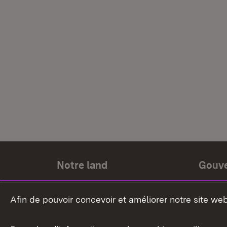
Notre land
Gouv
Histoire du land
Ministr
Afin de pouvoir concevoir et améliorer notre site we
Le pays et les gens
Gouver