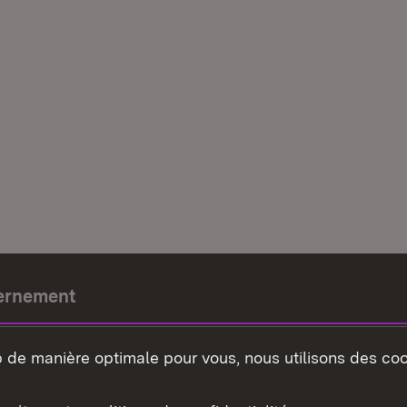
ernement
e-président
b de manière optimale pour vous, nous utilisons des coo
nement du land