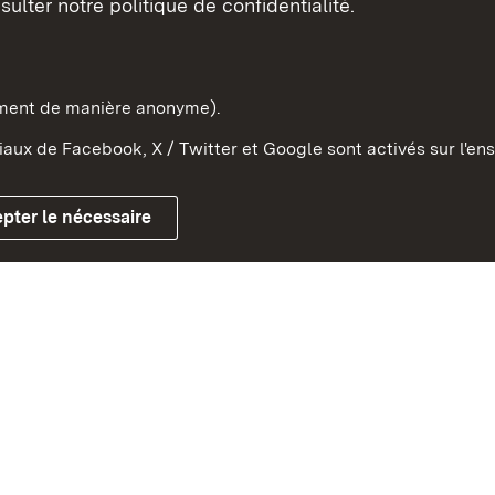
sulter notre politique de confidentialité.
e-Wurtemberg dans l'Etat
pe et dans le monde
ement de manière anonyme).
aux de Facebook, X / Twitter et Google sont activés sur l'ens
Mentions légales
Contact
Co
pter le nécessaire