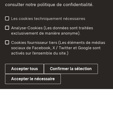
consulter notre politique de confidentialité.
Aperçu des thèmes
Les cookies techniquement nécessaires
Analyse-Cookies (Les données sont traitées
Débu
exclusivement de manière anonyme).
Mentions légales
Contact
Cookies fournisseur tiers (Les éléments de médias
Conseils d'utilisation
Confidentialité
sociaux de Facebook, X / Twitter et Google sont
activés sur l'ensemble du site.)
Cookies
Accepter tous
Confirmer la sélection
Accepter le nécessaire
Link zum Landesportal