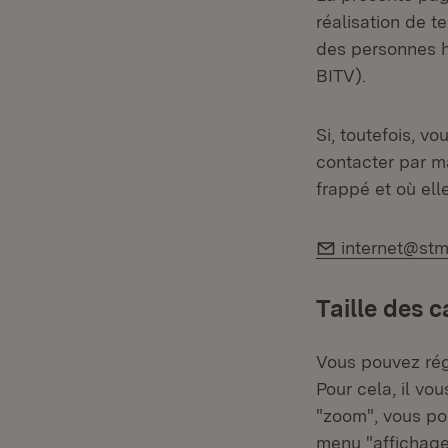
réalisation de t
des personnes h
BITV).
Si, toutefois, v
contacter par ma
frappé et où ell
E-Mail:
internet@stm
Taille des 
Vous pouvez régl
Pour cela, il vou
"zoom", vous pou
menu "affichage"