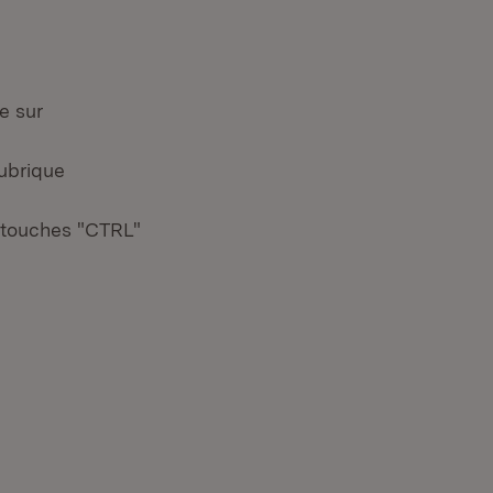
le sur
rubrique
s touches "CTRL"