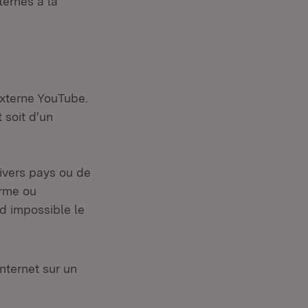
ternes à la
externe YouTube.
 soit d'un
divers pays ou de
orme ou
nd impossible le
nternet sur un