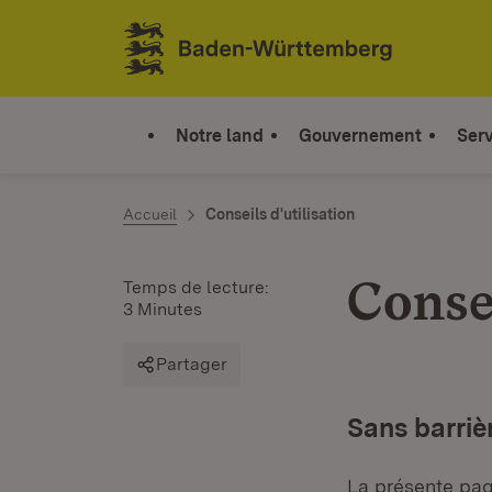
Sauter au contenu
Link zur Startseite
Notre land
Gouvernement
Serv
Accueil
Conseils d'utilisation
Consei
Temps de lecture:
3 Minutes
Partager
Sans barriè
La présente page