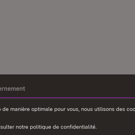
ernement
e-président
b de manière optimale pour vous, nous utilisons des coo
nement du land
sulter notre politique de confidentialité.
e-Wurtemberg dans l'Etat