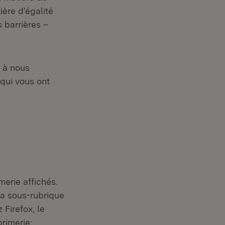
ière d'égalité
 barrières –
s à nous
 qui vous ont
merie affichés.
 la sous-rubrique
 Firefox, le
rimerie;