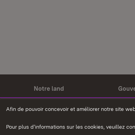
Notre land
Gouv
Histoire du land
Ministr
Afin de pouvoir concevoir et améliorer notre site we
Le pays et les gens
Gouver
Pour plus d'informations sur les cookies, veuillez con
Le blason du land
Le Bad