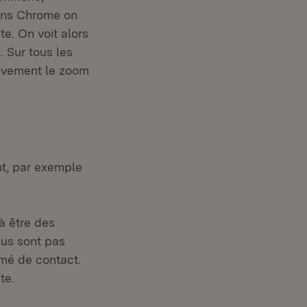
Dans Chrome on
te. On voit alors
 Sur tous les
sivement le zoom
nt, par exemple
uvel onglet)
à être des
ous sont pas
imé de contact.
te.