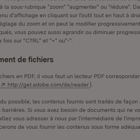
i à la sous-rubrique "zoom" "augmenter" ou "réduire". 
nu d'affichage en cliquant sur l'outil tout en haut à droi
réglage du zoom et on peut le modifier progressivement.
iqués, vous pouvez aussi agrandir ou diminuer progres
 fois sur "CTRL" et "+" ou"-".
ent de fichiers
fichiers en PDF, il vous faut un lecteur PDF corresponda
Externe:
(S’ouvre dans un no
http://get.adobe.com/de/reader
).
u possible, les contenus fournis sont traités de façon 
barrières. Si vous avez besoin de documents qui ne v
illez vous adresser à nous par l'intermédiaire de l'impr
cerons de vous fournir les contenus sous forme adéqua