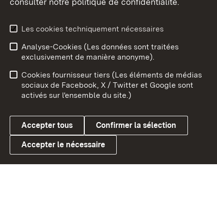
consulter notre politique de confidentialité.
Aperçu des thèmes
Les cookies techniquement nécessaires
Analyse-Cookies (Les données sont traitées
Débu
exclusivement de manière anonyme).
Mentions légales
Contact
Cookies fournisseur tiers (Les éléments de médias
Conseils d'utilisation
Confidentialité
sociaux de Facebook, X / Twitter et Google sont
activés sur l'ensemble du site.)
Cookies
Accepter tous
Confirmer la sélection
Accepter le nécessaire
Link zum Landesportal