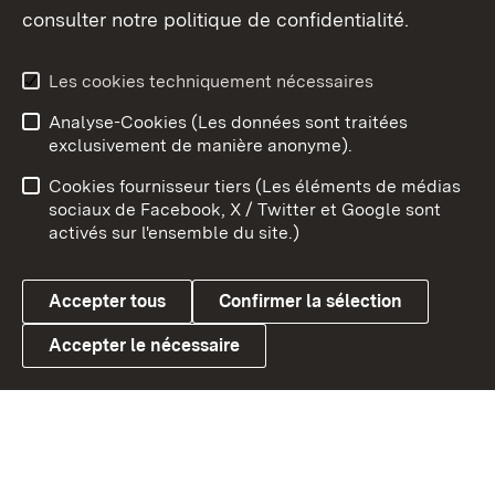
consulter notre politique de confidentialité.
Aperçu des thèmes
Les cookies techniquement nécessaires
Analyse-Cookies (Les données sont traitées
Débu
exclusivement de manière anonyme).
Mentions légales
Contact
Cookies fournisseur tiers (Les éléments de médias
Conseils d'utilisation
Confidentialité
sociaux de Facebook, X / Twitter et Google sont
activés sur l'ensemble du site.)
Cookies
Accepter tous
Confirmer la sélection
Accepter le nécessaire
Link zum Landesportal