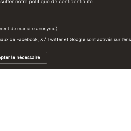
sulter notre politique de confidentialité.
e-Wurtemberg dans l'Etat
pe et dans le monde
ement de manière anonyme).
aux de Facebook, X / Twitter et Google sont activés sur l'ens
Mentions légales
Contact
Co
pter le nécessaire