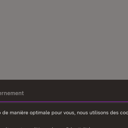
ernement
e-président
b de manière optimale pour vous, nous utilisons des coo
nement du land