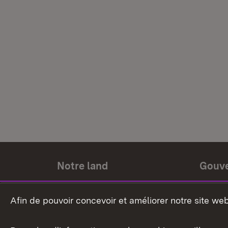
Notre land
Gouv
Histoire du land
Ministr
Afin de pouvoir concevoir et améliorer notre site we
Le pays et les gens
Gouver