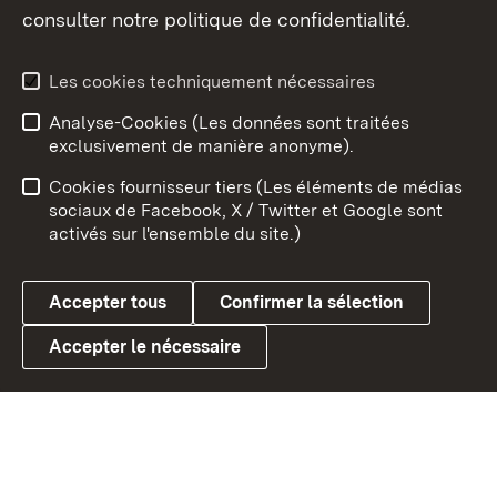
consulter notre politique de confidentialité.
Aperçu des thèmes
Les cookies techniquement nécessaires
Analyse-Cookies (Les données sont traitées
Débu
exclusivement de manière anonyme).
Mentions légales
Contact
Cookies fournisseur tiers (Les éléments de médias
Conseils d'utilisation
Confidentialité
sociaux de Facebook, X / Twitter et Google sont
activés sur l'ensemble du site.)
Cookies
Accepter tous
Confirmer la sélection
Accepter le nécessaire
Link zum Landesportal