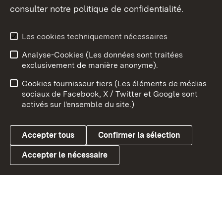
consulter notre politique de confidentialité.
Aperçu des thèmes
Les cookies techniquement nécessaires
Analyse-Cookies (Les données sont traitées
Débu
exclusivement de manière anonyme).
Mentions légales
Contact
Cookies fournisseur tiers (Les éléments de médias
Conseils d'utilisation
Confidentialité
sociaux de Facebook, X / Twitter et Google sont
activés sur l'ensemble du site.)
Cookies
Accepter tous
Confirmer la sélection
Accepter le nécessaire
Link zum Landesportal