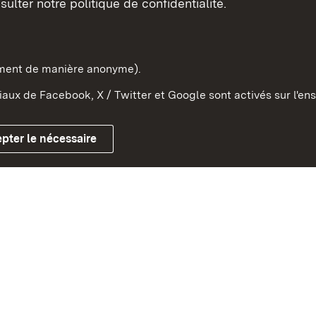
sulter notre politique de confidentialité.
e-Wurtemberg dans l'Etat
pe et dans le monde
ement de manière anonyme).
aux de Facebook, X / Twitter et Google sont activés sur l'ens
Mentions légales
Contact
Co
pter le nécessaire