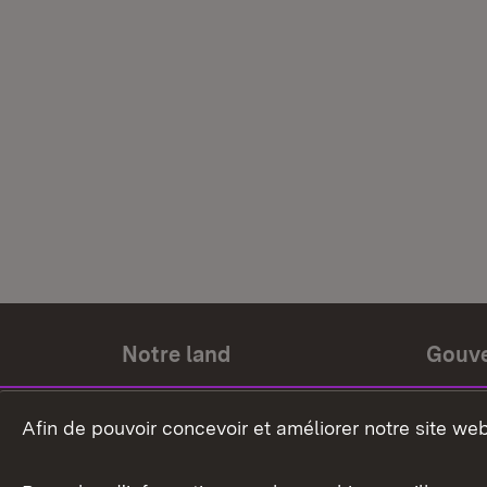
Notre land
Gouv
Histoire du land
Ministr
Afin de pouvoir concevoir et améliorer notre site we
Le pays et les gens
Gouver