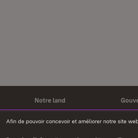
Notre land
Gouv
Histoire du land
Ministr
Afin de pouvoir concevoir et améliorer notre site we
Le pays et les gens
Gouver