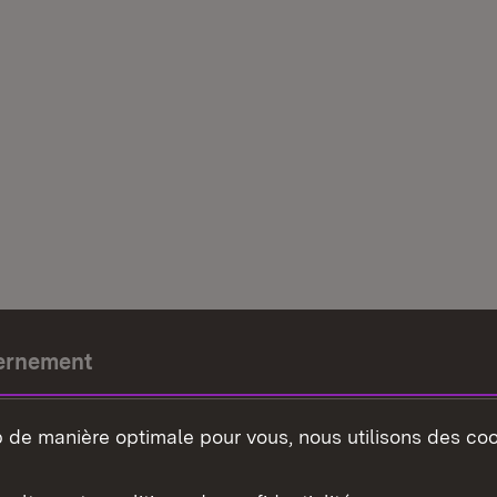
ernement
e-président
b de manière optimale pour vous, nous utilisons des coo
nement du land