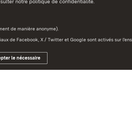
sulter notre politique de confidentialité.
e-Wurtemberg dans l'Etat
pe et dans le monde
ement de manière anonyme).
aux de Facebook, X / Twitter et Google sont activés sur l'ens
Mentions légales
Contact
Co
pter le nécessaire