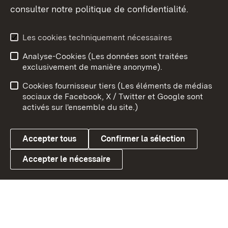
consulter notre politique de confidentialité.
Aperçu des thèmes
Les cookies techniquement nécessaires
Analyse-Cookies (Les données sont traitées
Débu
exclusivement de manière anonyme).
Mentions légales
Contact
Cookies fournisseur tiers (Les éléments de médias
Conseils d'utilisation
Confidentialité
sociaux de Facebook, X / Twitter et Google sont
activés sur l'ensemble du site.)
Cookies
Accepter tous
Confirmer la sélection
Accepter le nécessaire
Link zum Landesportal