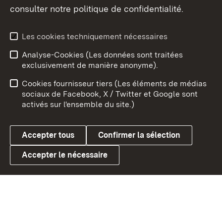
consulter notre politique de confidentialité.
Aperçu des thèmes
Les cookies techniquement nécessaires
Analyse-Cookies (Les données sont traitées
Débu
exclusivement de manière anonyme).
Mentions légales
Contact
Cookies fournisseur tiers (Les éléments de médias
Conseils d'utilisation
Confidentialité
sociaux de Facebook, X / Twitter et Google sont
activés sur l'ensemble du site.)
Cookies
Accepter tous
Confirmer la sélection
Accepter le nécessaire
Link zum Landesportal